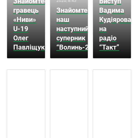
Знайомтеся:
Виступ
2020, 8:43
гравець
Знайомтеся:
Вадима
«Ниви»
наш
Кудіярова
U-19
наступний
на
Олег
суперник
радіо
Павліщук
“Волинь-2”
“Такт”