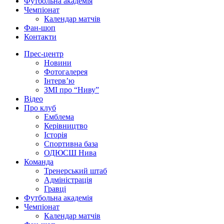
Футбольна академія
Чемпіонат
Календар матчів
Фан-шоп
Контакти
Прес-центр
Новини
Фотогалерея
Інтерв’ю
ЗМІ про “Ниву”
Відео
Про клуб
Емблема
Керівництво
Історія
Спортивна база
ОДЮСШ Нива
Команда
Тренерський штаб
Адміністрація
Гравці
Футбольна академія
Чемпіонат
Календар матчів