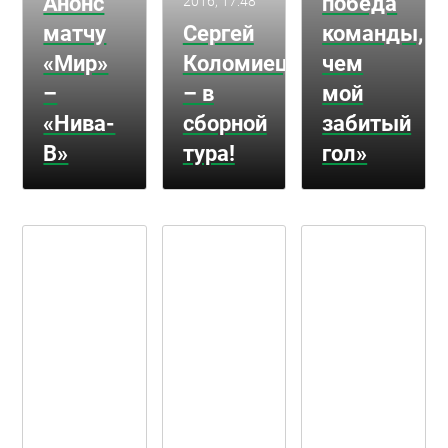
Анонс
победа
2016, 17:48
матчу
Сергей
команды,
«Мир»
Коломиец
чем
–
– в
мой
«Нива-
сборной
забитый
В»
тура!
гол»