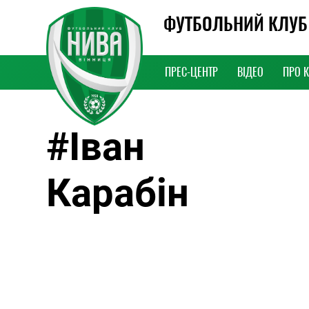
ФУТБОЛЬНИЙ КЛУБ
ПРЕС-ЦЕНТР
ВІДЕО
ПРО 
#Іван
20 Червня, 2021
Warning
: Undefi
/home/monp/ni
content/themes
line
38
Карабін
9:18