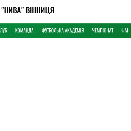
 "НИВА" ВІННИЦЯ
КЛУБ
КОМАНДА
ФУТБОЛЬНА АКАДЕМІЯ
ЧЕМПІОНАТ
ФАН
,
2 Вересня, 2020,
ned variable $the_id in
Warning
: Undefined variable $the_id in
va-v.com.ua/www/wp-
/home/monp/niva-v.com.ua/www/wp-
/arena/archive.php
on
content/themes/arena/archive.php
on
line
38
9:01