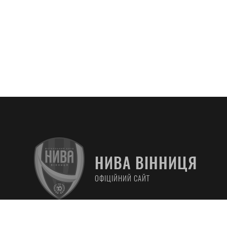
Іван Карабі
приємні куб
НИВА ВІННИЦЯ
Воротар «Ни
розповів, щ
ОФІЦІЙНИЙ САЙТ
відпустку зі
також оціни
минулого се