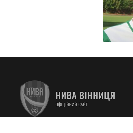
Вітаємо із
Дениса Соб
НИВА ВІННИЦЯ
Сьогодні, 15
народження
ОФІЦІЙНИЙ САЙТ
“Ниви” U-19
Вітаємо
здоров’я, уд