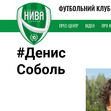
ФУТБОЛЬНИЙ КЛУБ
ПРЕС-ЦЕНТР
ВІДЕО
ПРО 
#Денис
15 Січня, 2021,
Warning
: Undefi
/home/monp/ni
content/themes
line
38
Соболь
9:46