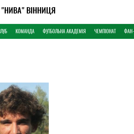
 "НИВА" ВІННИЦЯ
КЛУБ
КОМАНДА
ФУТБОЛЬНА АКАДЕМІЯ
ЧЕМПІОНАТ
ФАН
ned variable $the_id in
va-v.com.ua/www/wp-
/arena/archive.php
on