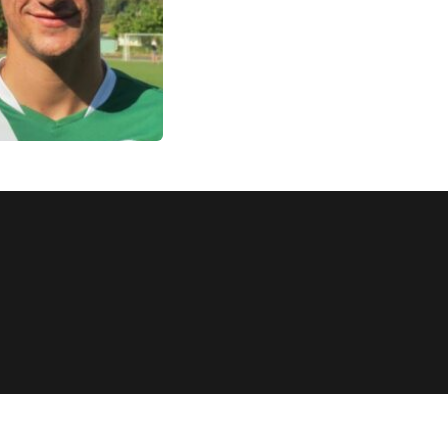
 Днем народження
оля!
 січня, День
 святкує гравець
 Денис Соболь.
Бажаємо міцного
ачі, благополуччя,