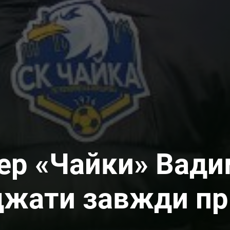
ер «Чайки» Вади
жджати завжди п