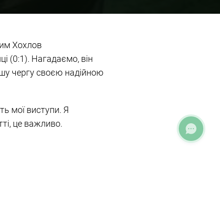
дим Хохлов
 (0:1). Нагадаємо, він
ершу чергу своєю надійною
ь мої виступи. Я
ті, це важливо.
Команда під
му задоволені роботою,
але на нього ми поки що