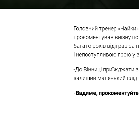
Головний тренер «Чайки»
прокоментував виїзну пор
багато років відіграв за
і непоступливою грою у з
-До Вінниці приїжджати 
залишив маленький слід в
-Вадиме, прокоментуйте
-Гра вийшла бойовою. Цік
навантаженнями. У Вінниц
яку виконали наші футболі
не зважаємо.