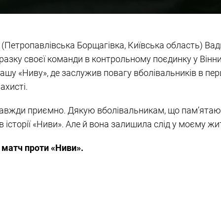
 (Петропавлівська Борщагівка, Київська область) Ва
азку своєї команди в контрольному поєдинку у Вінниці
 нашу «Ниву», де заслужив повагу вболівальників в п
ахисті.
завжди приємно. Дякую вболівальникам, що пам’ятают
 історії «Ниви». Але й вона залишила слід у моєму жит
 матч проти «Ниви».
авий суперник для нас. У нас своїх проблем багато. 
і провели останній матч в рамках других зборів. То
сти і на зборах, і в матчах. Результат – негативний, 