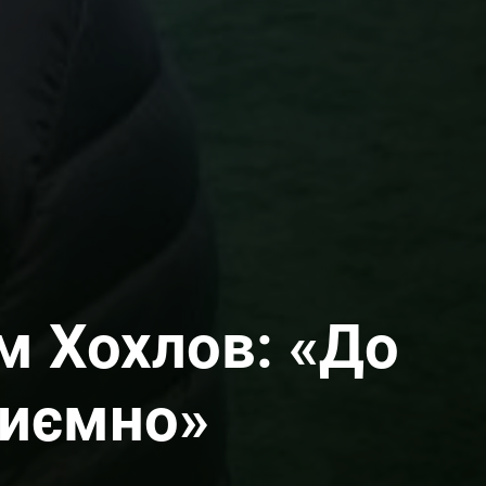
м Хохлов: «До
риємно»