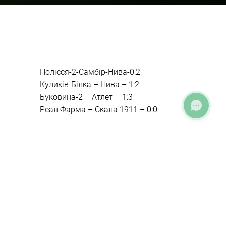
Полісся-2-Самбір-Нива-0:2
Куликів-Білка – Нива – 1:2
Буковина-2 – Атлет – 1:3
Реал Фарма – Скала 1911 – 0:0
Головна
»
Результати матчів сезону 2021-2022
рр
» Результати 26 туру
ПРЕС-ЦЕНТР: