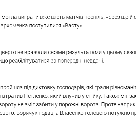
могла виграти вже шість матчів поспіль, через що й о
 Пархоменка поступилися «Васту».
дверто не вражали своїми результатами у цьому сезон
о реабілітуватися за попередні невдачі.
пройшла під диктовку господарів, які грали різномані
втратив Петленко, який влучив у стійку. Також міг з
звороту не зміг забити у порожні ворота. Проте наприк
свого. Борячук подав, а Власенко головою потужно про