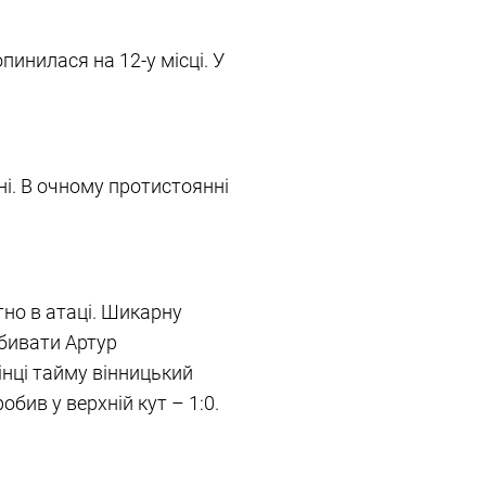
пинилася на 12-у місці. У
і. В очному протистоянні
тно в атаці. Шикарну
абивати Артур
інці тайму вінницький
бив у верхній кут – 1:0.